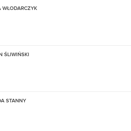
A WŁODARCZYK
N ŚLIWIŃSKI
A STANNY