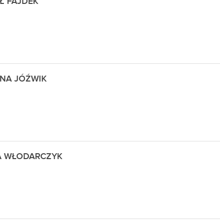
Ł FAJDEK
NA JÓŹWIK
A WŁODARCZYK