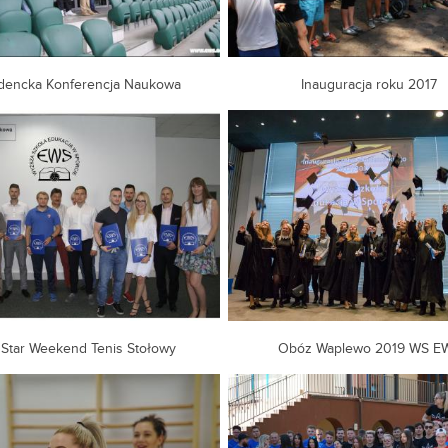
dencka Konferencja Naukowa
Inauguracja roku 2017
l Star Weekend Tenis Stołowy
Obóz Waplewo 2019 WS E