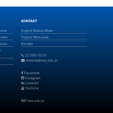
KONTAKT
ackie
Dojazd Bielsko-Biała
rskie
Dojazd Warszawa
owców
Kontakt
i
22 300 53 01
rektorat@ews.edu.pl
Facebook
Instagram
Linkedin
YouTube
BIP
.ews.edu.pl