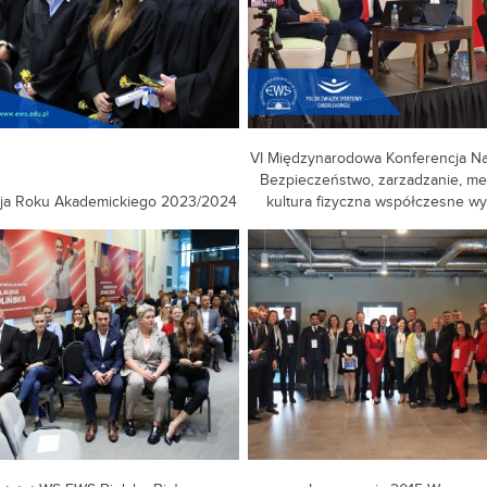
VI Międzynarodowa Konferencja Na
Bezpieczeństwo, zarzadzanie, me
cja Roku Akademickiego 2023/2024
kultura fizyczna współczesne wy