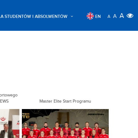
A
A
LA STUDENTÓW I ABSOLWENTÓW
EN
A
portowego
SEWS
Master Elite Start Programu