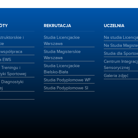
ÓTY
REKRUTACJA
UCZELNIA
truktorskie i
Studia Licencjackie
Na studia Licencj
ie
Warszawa
Na Studia Magiste
i współpraca
Studia Magisterskie
Studia dla Sport
Warszawa
ma EWS
Centrum Integracj
Studia Licencjackie
Treningu i
Sensorycznej
Bielsko-Biała
yki Sportowej
Galeria zdjęć
Studia Podyplomowe WF
 Diagnostyki
ej
Studia Podyplomowe SI