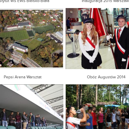
stytut WS EWS Bielsko-Biała
Inauguracja 2015 Warszaw
Pepsi Arena Warsztat
Obóz Augustów 2014