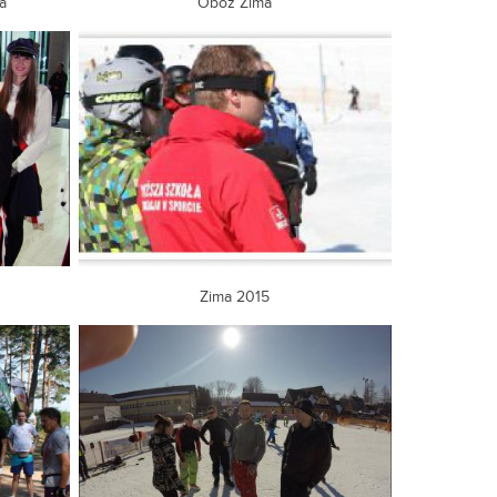
a
Obóz Zima
Zima 2015