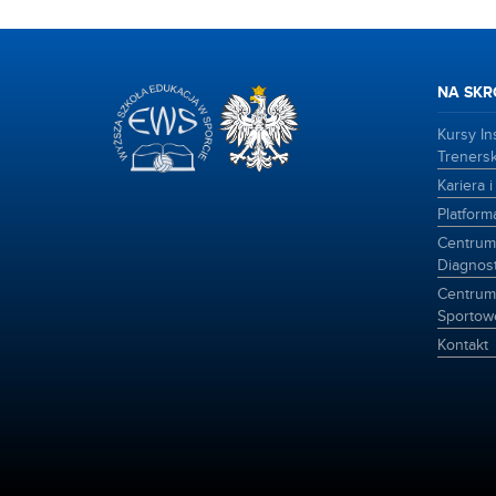
NA SKR
Kursy Ins
Trenersk
Kariera 
Platfor
Centrum 
Diagnost
Centrum
Sportow
Kontakt