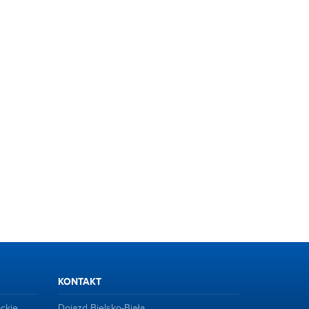
KONTAKT
ackie
Dojazd Bielsko-Biała