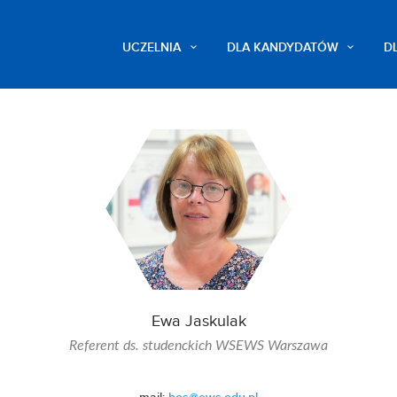
UCZELNIA
DLA KANDYDATÓW
D
Ewa Jaskulak
Referent ds. studenckich WSEWS Warszawa