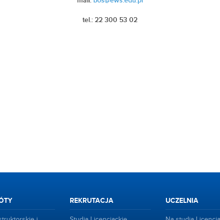
mail:
bos@ews.edu.pl
tel.: 22 300 53 02
ÓTY
REKRUTACJA
UCZELNIA
truktorskie i
Studia Licencjackie
Na studia Licencj